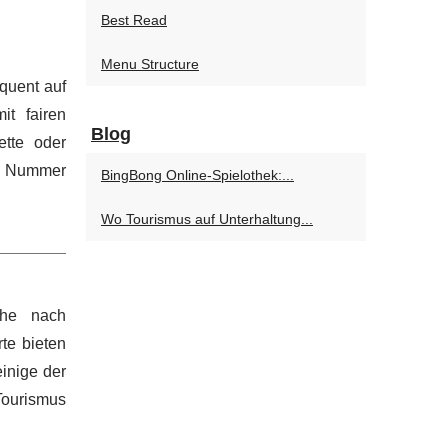
Best Read
Menu Structure
quent auf
it fairen
Blog
ette oder
ie Nummer
BingBong Online-Spielothek:...
Wo Tourismus auf Unterhaltung...
che nach
te bieten
inige der
Tourismus