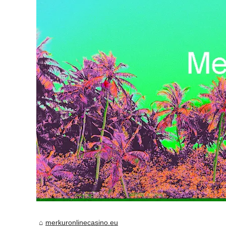
merkuronlinecasino.eu